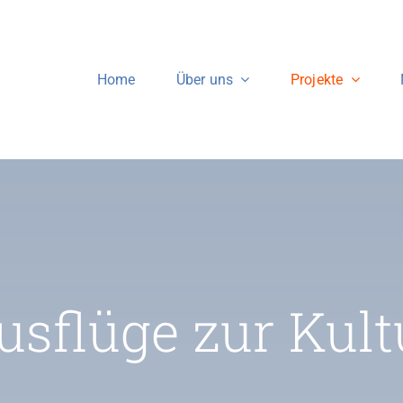
Home
Über uns
Projekte
Unsere Motivation
as uns bewegt, was
uns wichtig ist.
usflüge zur Kult