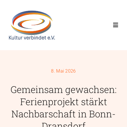
Skip
to
content
Toggl
Navig
Home
Über uns
8. Mai 2026
Gemeinsam gewachsen:
Projekte
Ferienprojekt stärkt
News
Nachbarschaft in Bonn-
Dransdorf
Kalender