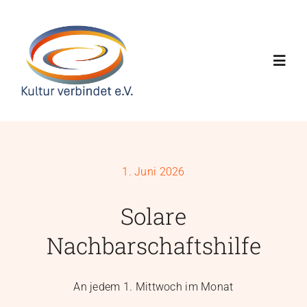
Skip
to
content
Toggl
Navig
Home
Über uns
1. Juni 2026
Solare
Projekte
Nachbarschaftshilfe
News
An jedem 1. Mittwoch im Monat
Kalender