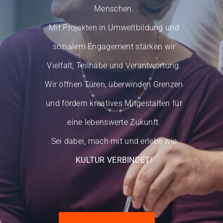
Menschen.
Mitglied werden
Mit Projekten in Umweltbildung und
sozialem Engagement stärken wir
Vielfalt, Teilhabe und Verantwortung.
Wir öffnen Türen, überwinden Grenzen
und fördern kreatives Mitgestalten für
eine lebenswerte Zukunft.
Sei dabei, mach mit und erlebe wie
KULTUR VERBINDET
!