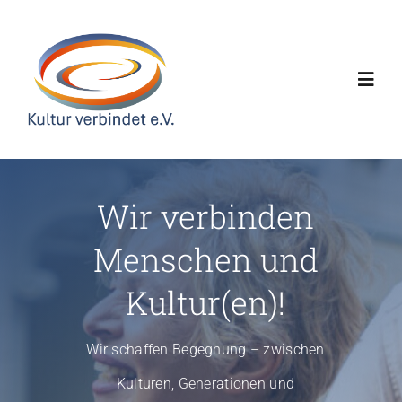
Skip
to
content
Toggl
Navig
Home
Wir verbinden
Über uns
Menschen und
Projekte
Kultur(en)!
News
Wir schaffen Begegnung – zwischen
Kulturen, Generationen und
Kalender